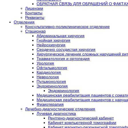
ОБРАТНАЯ СВЯЗЬ ДЛЯ ОБРАЩЕНИЙ О ФАКТА
Лицензии
Контакты
Реквизиты
Отделения
Консультативно-поликлиническое отделение
Стационар
Абдоминальная хирургия
Гнойная хирургия
Нейрохирургия
Сердечно сосудистая хирургия
Хирургическое лечение сложных нарушений ри
Травматология и ортопедия
Урология
Офтальмология
Кардиология
Неврология
Пульмонология
Эндокринология
Эндокринология
Медицинская реабилитация пациентов с сомат
Медицинская реабилитация пациентов с наруш
Физиотерапия
Лечебно-диагностические отделения
Лучевая диагностика
Рентгено-диагностический кабинет
Кабинет компьютерной томографии
Кабинет магнитно-резонансной томограф