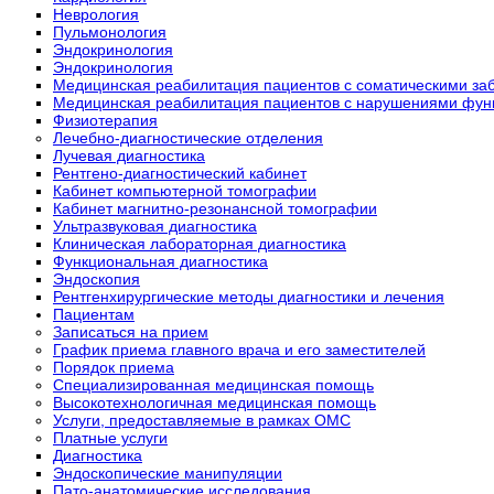
Неврология
Пульмонология
Эндокринология
Эндокринология
Медицинская реабилитация пациентов с соматическими з
Медицинская реабилитация пациентов с нарушениями функ
Физиотерапия
Лечебно-диагностические отделения
Лучевая диагностика
Рентгено-диагностический кабинет
Кабинет компьютерной томографии
Кабинет магнитно-резонансной томографии
Ультразвуковая диагностика
Клиническая лабораторная диагностика
Функциональная диагностика
Эндоскопия
Рентгенхирургические методы диагностики и лечения
Пациентам
Записаться на прием
График приема главного врача и его заместителей
Порядок приема
Специализированная медицинская помощь
Высокотехнологичная медицинская помощь
Услуги, предоставляемые в рамках ОМС
Платные услуги
Диагностика
Эндоскопические манипуляции
Пато-анатомические исследования