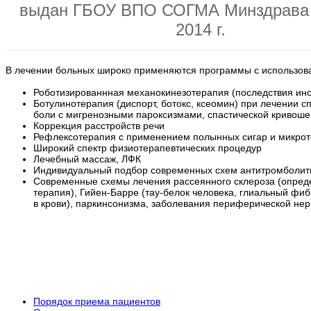
выдан ГБОУ ВПО СОГМА Минздрава 
2014 г.
В лечении больных широко применяются программы с использов
Роботизированнная механокинезотерапия (последствия инс
Ботулинотерапия (диспорт, ботокс, ксеомин) при лечении 
боли с мигренозными пароксизмами, спастической кривош
Коррекция расстройств речи
Рефлексотерапия с применением полынных сигар и микрот
Широкий спектр физиотерапевтических процедур
Лечебный массаж, ЛФК
Индивидуальный подбор современных схем антитромболити
Современные схемы лечения рассеянного склероза (опред
терапия), Гийен-Барре (тау-белок человека, глиальный ф
в крови), паркинсонизма, заболевания периферической нер
Задайте воп
Порядок приема пациентов