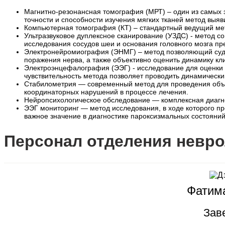
Магнитно-резонансная томография (МРТ) – один из самых э
точности и способности изучения мягких тканей метод выяв
Компьютерная томография (КТ) – стандартный ведущий мето
Ультразвуковое дуплексное сканирование (УЗДС) - метод 
исследования сосудов шеи и основания головного мозга п
Электронейромиография (ЭНМГ) – метод позволяющий суди
поражения нерва, а также объективно оценить динамику кл
Электроэнцефалография (ЭЭГ) - исследование для оценки ф
чувствительность метода позволяет проводить динамически
Стабилометрия — современный метод для проведения объе
координаторных нарушений в процессе лечения.
Нейропсихологическое обследование — комплексная диагн
ЭЭГ мониторинг — метод исследования, в ходе которого пр
важное значение в диагностике пароксизмальных состояний
Персонал отделения невр
Фатима
Зав