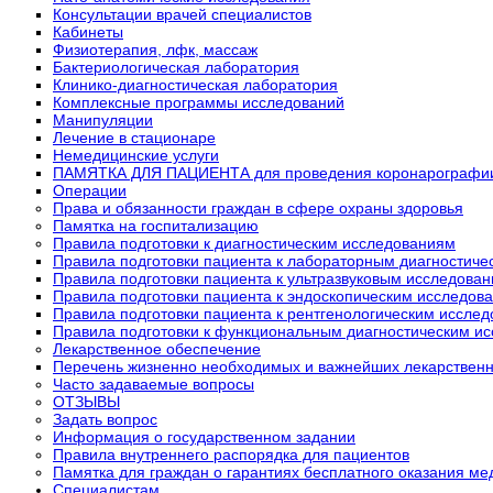
Консультации врачей специалистов
Кабинеты
Физиотерапия, лфк, массаж
Бактериологическая лаборатория
Клинико-диагностическая лаборатория
Комплексные программы исследований
Манипуляции
Лечение в стационаре
Немедицинские услуги
ПАМЯТКА ДЛЯ ПАЦИЕНТА для проведения коронарографи
Операции
Права и обязанности граждан в сфере охраны здоровья
Памятка на госпитализацию
Правила подготовки к диагностическим исследованиям
Правила подготовки пациента к лабораторным диагностич
Правила подготовки пациента к ультразвуковым исследова
Правила подготовки пациента к эндоскопическим исследов
Правила подготовки пациента к рентгенологическим иссле
Правила подготовки к функциональным диагностическим и
Лекарственное обеспечение
Перечень жизненно необходимых и важнейших лекарствен
Часто задаваемые вопросы
ОТЗЫВЫ
Задать вопрос
Информация о государственном задании
Правила внутреннего распорядка для пациентов
Памятка для граждан о гарантиях бесплатного оказания м
Специалистам