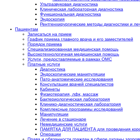
Ультразвуковая диагностика
Клиническая лабораторная диагностика
Функциональная диагностика
Эндоскопия
Рентгенхирургические методы диагностики и ле
Пациентам
Записаться на прием
График приема главного врача и его заместителей
Порядок приема
Специализированная медицинская помощь
Высокотехнологичная медицинская помощь
Услуги, предоставляемые в рамках ОМС
Платные услуги
Диагностика
Эндоскопические манипуляции
Пато-анатомические исследования
Консультации врачей специалистов
Кабинеты
Физиотерапия, лфк, массаж
Бактериологическая лаборатория
Клинико-диагностическая лаборатория
Комплексные программы исследований
Манипуляции
Лечение в стационаре
Немедицинские услуги
ПАМЯТКА ДЛЯ ПАЦИЕНТА для проведения кор
Операции
Права и обязанности граждан в сфере охраны здоров