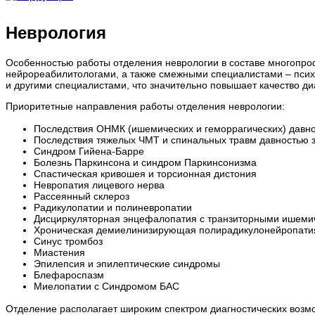
Неврология
Особенностью работы отделения неврологии в составе многопро
нейрореабилитологами, а также смежными специалистами – псих
и другими специалистами, что значительно повышает качество ди
Приоритетные направления работы отделения неврологии:
Последствия ОНМК (ишемических и геморрагических) давно
Последствия тяжелых ЧМТ и спинальных травм давностью з
Синдром Гийена-Барре
Болезнь Паркинсона и синдром Паркинсонизма
Спастическая кривошея и торсионная дистония
Невропатия лицевого нерва
Рассеянный склероз
Радикулопатии и полиневропатии
Дисциркуляторная энцефалопатия с транзиторными ишеми
Хроническая демиелинизирующая полирадикулонейропати
Синус тромбоз
Миастения
Эпилепсия и эпилептические синдромы
Блефароспазм
Миелопатии с Синдромом БАС
Отделение располагает широким спектром диагностических возмо