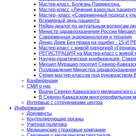
Мастер-класс. Болезнь Паркинсона.
Мастер-класс «Лечение взрослых пациент
Мастер- класс «Современный подход к ул
Всемирный день пациента
Нейро-диалог по актуальным вопросам д
Министр здравоохранения России Михаил
Современная эндокринология и терапия
Денис Доев Без права на ошибку - 15-И 
Мастер-класс с живой хирургией «Герниок
РЕГИСТРАЦИЯ на Мастер-класс с живой х
Научно-практическая конференция: Совр
Михаил Мурашко посетил Северо-Кавказс
Поздравление Министра здравоохранения
Cерия мастер-классов под руководством 
Конференции
СМИ о нас
Врачи Северо-Кавказского медицинского 
В Северо-Кавказском многопрофильном ме
Интервью с сотрудниками центра
Информация
Документы
Контролирующие органы
Учетная политика
Медицинские страховые компании
Сведения о медицинском персонале