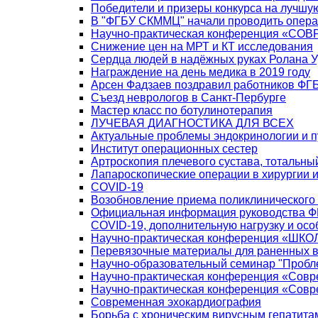
Победители и призеры конкурса на лучшу
В "ФГБУ СКММЦ" начали проводить операц
Научно-практическая конференция 
Снижение цен на МРТ и КТ исследования
Сердца людей в надёжных руках Ролана У
Награждение на день медика в 2019 году
Арсен Фадзаев поздравил работников ФГБ
Съезд неврологов в Санкт-Пербурге
Мастер класс по ботулинотерапия
ЛУЧЕВАЯ ДИАГНОСТИКА ДЛЯ ВСЕХ
Актуальные проблемы эндокринологии и 
Институт операционных сестер
Артроскопия плечевого сустава, тотальн
Лапароскопические операции в хирургии и
COVID-19
Возобновление приема поликлинического
Официальная информация руководства ФГ
COVID-19, дополнительную нагрузку и осо
Научно-практическая конференция 
Перевязочные материалы для раненных в
Научно-образовательный семинар "Пробле
Научно-практическая конференция «Совре
Научно-практическая конференция «Совре
Современная эхокардиография
Борьба с хроническим вирусным гепатита