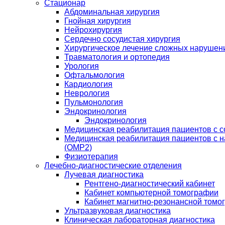
Стационар
Абдоминальная хирургия
Гнойная хирургия
Нейрохирургия
Сердечно сосудистая хирургия
Хирургическое лечение сложных нарушен
Травматология и ортопедия
Урология
Офтальмология
Кардиология
Неврология
Пульмонология
Эндокринология
Эндокринология
Медицинская реабилитация пациентов с 
Медицинская реабилитация пациентов с 
(ОМР2)
Физиотерапия
Лечебно-диагностические отделения
Лучевая диагностика
Рентгено-диагностический кабинет
Кабинет компьютерной томографии
Кабинет магнитно-резонансной томо
Ультразвуковая диагностика
Клиническая лабораторная диагностика